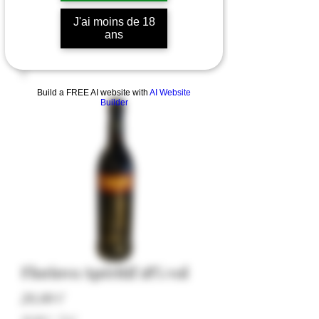
J'ai moins de 18
ans
Build a FREE AI website with
AI Website
Builder
Floriovo Apéritif 18% vol
Pris
20,00 €