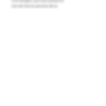
fruit d’origine qu’il faut préserver
lors de tout le process de la
fermentation et de la distillation.
Cette eau de vie exprime le goût
frais et gourmand de l’abricot bien
mûr, associé à une discrète note
d’amande.
Formulaire d'abonnement
Envoyer