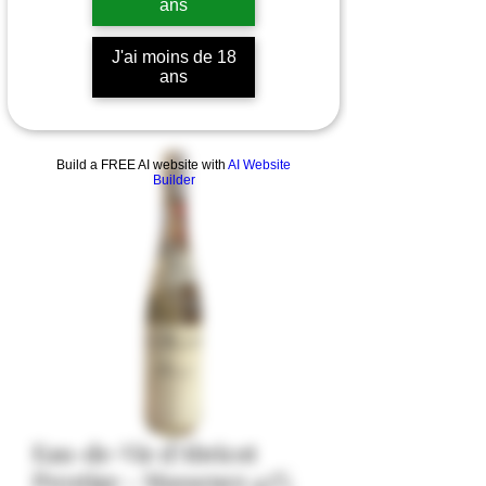
ans
J'ai moins de 18
ans
Build a FREE AI website with
AI Website
Builder
Eau-de-Vie d'Abricot
Prestige - Massenez 43%