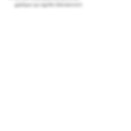
gaélique qui signifie littéralement
la boisson qui satisfait.
Elaborée à base de blended
scotch et de miel de bruyère, le
Drambuie est une liqueur riche,
crémeuse et fruitée."
Formulaire d'abonnement
Envoyer