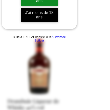
ans
J'ai moins de 18
ans
Build a FREE AI website with
AI Website
Builder
Drambuie Liqueur de
Whisky 40% vol