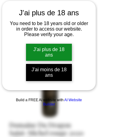
J'ai plus de 18 ans
You need to be 18 years old or older
in order to access our website.
Please verify your age.
J'ai plus de 18
ans
J'ai moins de 18
ans
Build a FREE AI website with
AI Website
Builder
Domaine Du Dragon
Saint-Michel rouge 2020