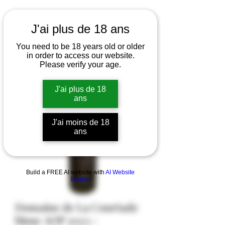
J'ai plus de 18 ans
You need to be 18 years old or older
in order to access our website.
Please verify your age.
J'ai plus de 18
ans
J'ai moins de 18
ans
Build a FREE AI website with
AI Website
Builder
Domaine de La Courtade
blanc AOP 2023 -