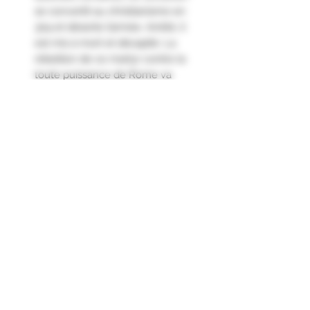
se convertit au christianisme en
304 et déserte l’armée. Arrêté, il
est mis à mort et décapité. La
rébellion de ce martyr contre la
toute puissance de Rome va
susciter une immense ferveur à
travers l’Empire. En Gaulle, plus de
300 chapelles vont être érigées à
la mémoire de Saint-Julien. En
1095, le pape Urbain IX décide de
le sanctifier et de bénir la chapelle
du Château à Saint-Julien."
Indication Géographique Protégée
VAR
Agriculture Biologique
Engagements & Certifications