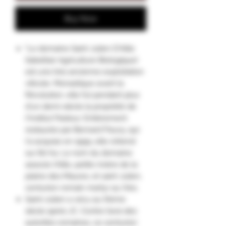
Buy Now
"Le domaine Saint Julien D'Aille
(labellisé Agriculture Biologique)
est une très ancienne exploitation
viticole. Monastique avant la
Révolution, elle fut pendant plus
d'un demi-siècle la propriété de
l'Institut Pasteur. Entièrement
restaurée par Bernard Fleury, qui
l'a acquise en 1999, elle s'étend
sur 80 ha. Le nom du domaine
associe l'Aille, petite rivière de la
plaine des Maures, et saint Julien,
centurion romain martyr au IVes.
Saint-Julien a vécu au IIIème
siècle après JC. Contre l’avis des
autorités romaines, ce centurion