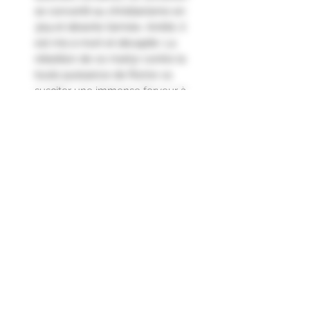
se convertit au christianisme en
304 et déserte l’armée. Arrêté, il
est mis à mort et décapité. La
rébellion de ce martyr contre la
toute puissance de Rome va
susciter une immense ferveur à
travers l’Empire. En Gaulle, plus de
300 chapelles vont être érigées à
la mémoire de Saint-Julien. En
1095, le pape Urbain IX décide de
le sanctifier et de bénir la chapelle
du Château à Saint-Julien."
Indication Géographique Protégée
VAR
Agriculture Biologique
Engagements & Certifications