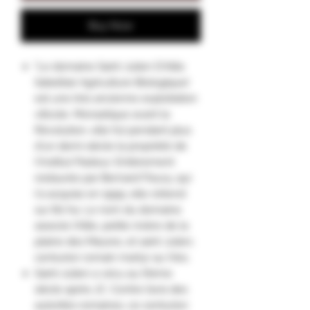
Buy Now
"Le domaine Saint Julien D'Aille
(labellisé Agriculture Biologique)
est une très ancienne exploitation
viticole. Monastique avant la
Révolution, elle fut pendant plus
d'un demi-siècle la propriété de
l'Institut Pasteur. Entièrement
restaurée par Bernard Fleury, qui
l'a acquise en 1999, elle s'étend
sur 80 ha. Le nom du domaine
associe l'Aille, petite rivière de la
plaine des Maures, et saint Julien,
centurion romain martyr au IVes.
Saint-Julien a vécu au IIIème
siècle après JC. Contre l’avis des
autorités romaines, ce centurion