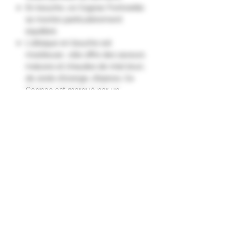
En bouche, ce Cognac Fontvieille
se montre particulièrement
équilibré.
L'attaque en bouche est
moelleuse ; elle offre des saveurs
matures et chaudes de miel brun,
de zeste d'orange, d'épices. Ce
Cognac est marqué par un
remarquable Rancio charentais.
Sa finale est robuste et sur les
épices et le poivre."
Cépages
Ugni Blanc
Folle Blanche
Colombard