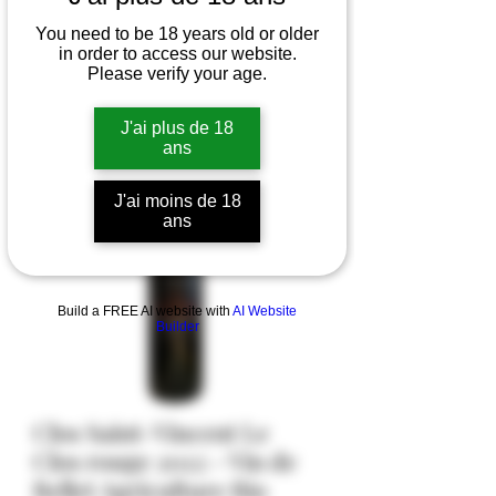
You need to be 18 years old or older
in order to access our website.
Please verify your age.
J'ai plus de 18
ans
J'ai moins de 18
ans
Build a FREE AI website with
AI Website
Builder
Clos Saint-Vincent Le
Clos rouge 2022 - Vin de
Bellet Agriculture Bio