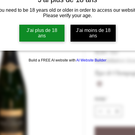
Champagne P
ou need to be 18 years old or older in order to access our websit
Please verify your age.
Gueusquin Bru
vol
J'ai plus de 18
J'ai moins de 18
ans
ans
Pris
30,50 €
30,50 €
/
75cl
30,50 €
Moms Inkluderet
|
Livr
Build a FREE AI website with
AI Website Builder
pr.
75
Type de Champa
Centiliter
Antal
*