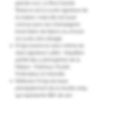
grands crus. Le Brut Grande
Réserve est la cuvée signature de
la maison, mais elle est aussi
connue pour ses champagnes
bruts blanc de blancs ou encore
sa cuvée zéro dosage.
R.019 incarne le cœur même du
style signature Lallier : l’équilibre
parfait des 4 atmosphère de la
Maison : Fraîcheur, Pureté,
Profondeur et Intensité.
Réflexion R.019 est issue
principalement de la récolte 2019,
qui représente 88% de son
assemblage.
Au nez, des notes d’agrumes frais
(citron et mandarine) soutenues
par de délicates touches de fruits
blancs (pêche de vigne, pomme
verte). L’intensité aromatique est