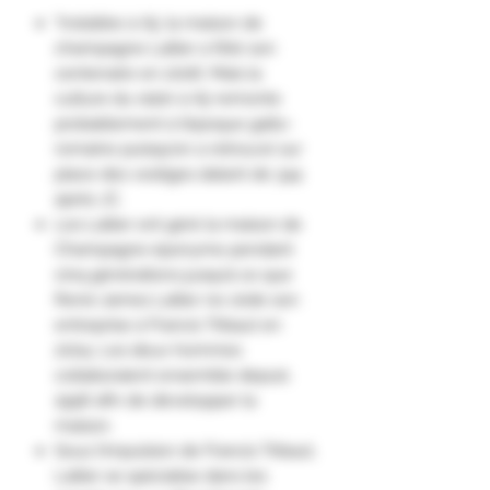
"Installée à Aÿ, la maison de
champagne Lallier a fêté son
centenaire en 2006. Mais la
culture du raisin à Aÿ remonte
probablement à l’époque gallo-
romaine puisqu’on a retrouvé sur
place des vestiges datant de 344
après JC.
Les Lallier ont géré la maison de
Champagne éponyme pendant
cinq générations jusqu’à ce que
René-James Lallier ne cède son
entreprise à Francis Tribaut en
2004. Les deux hommes
collaboraient ensemble depuis
1996 afin de développer la
maison.
Sous l’impulsion de Francis Tribaut,
Lallier se spécialise dans les