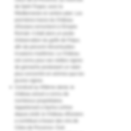
de Saint-Tropez, avec la
Méditerranée en arrière-plan. Les
premières traces du Château
d'Esclans remontent à l'Empire
Romain. Il était alors un poste
d'observation du golfe de Fréjus,
afin de prévenir d'éventuelles
invasions maritimes. Le Château
est connu pour ses vieilles vignes
de grenache produisant un raisin
plus concentré en arômes que les
jeunes vignes.
Construit au XIXème siècle, le
château actuel a connu de
nombreux propriétaires.
Appartenant à Sacha Lichine
depuis 2006, le Château d’Esclans
a contribué à l’essor des vins de
Côtes de Provence. C’est