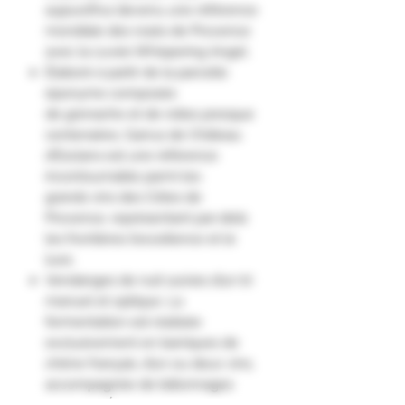
aujourd’hui devenu une référence
mondiale des rosés de Provence
avec la cuvée Whispering Angel.
Élaboré à partir de la parcelle
éponyme composée
de grenache et de rolles presque
centenaires, Garrus de Château
d’Esclans est une référence
incontournable parmi les
grands vins des Côtes de
Provence, représentant par-delà
les frontières l’excellence et le
luxe.
Vendanges de nuit suivies d’un tri
manuel et optique. La
fermentation est réalisée
exclusivement en barriques de
chêne français, d’un ou deux vins,
accompagnée de bâtonnages
réguliers. Élevage de 11 mois sur