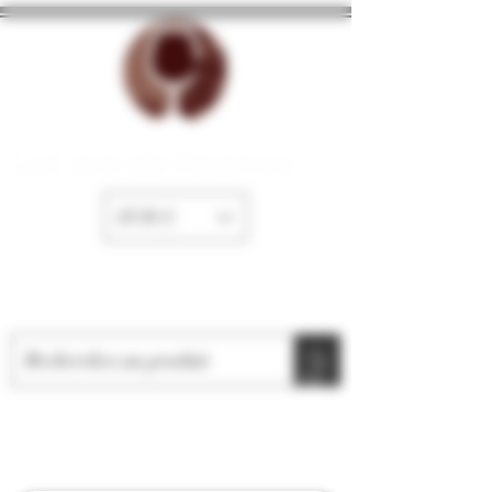
La Cave de Fayence
EUR (€)