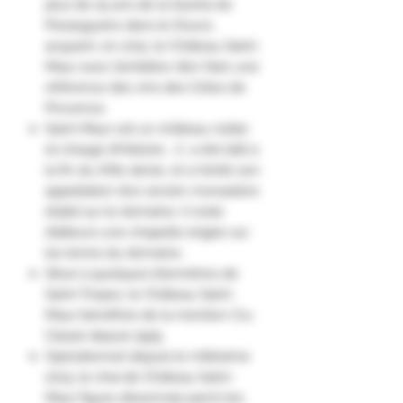
plus de 25 ans de la Quinta do
Pessegueiro dans le Douro,
acquiert, en 2011, le Château Saint-
Maur avec l’ambition d’en faire une
référence des vins des Côtes de
Provence.
Saint-Maur est un château noble
et chargé d’Histoire... il a été bâti à
la fin du XIXe siècle, et a hérité son
appellation d’un ancien monastère
établi sur le domaine. Il reste
d’ailleurs une chapelle érigée sur
les terres du domaine.
Situé à quelques kilomètres de
Saint-Tropez, le Château Saint-
Maur bénéficie de la mention Cru
Classé depuis 1955.
Opérationnel depuis le millésime
2013, le chai de Château Saint-
Maur figure désormais parmi les