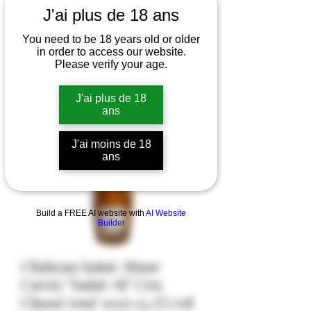
J'ai plus de 18 ans
You need to be 18 years old or older
in order to access our website.
Please verify your age.
J'ai plus de 18
ans
J'ai moins de 18
ans
Build a FREE AI website with
AI Website
Builder
Château Saint-Maur
Cuvée "Saint-M" Cru
Classé rosé 2025 12,5% vol