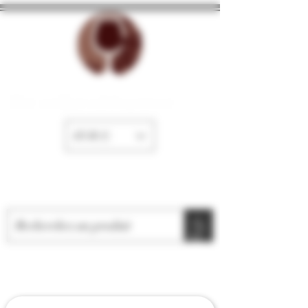
The cellar of Fayence
EUR (€)