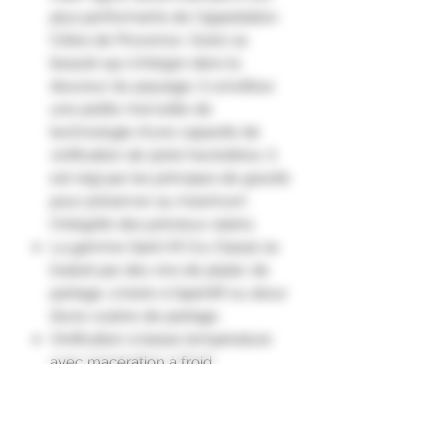
plus performants de l'appellation
Côtes de Provence. Outre sa
beauté qui s'intègre dans la
douceur du paysage, il constitue
une petite merveille de
technologie d'une capacité de
vinification de 5000 hectolitres. Il
est régi par les principes de gravité
pour préserver au maximum
l'intégrité des précieux raisins.
La gamme Saint-M Cru Classé se
traduit par des vins de plaisir, de
partage, à boire à l’apéritif ou atour
d’une cuisine de partage.
Vinification à basse température
avec macération à froid.
Élevage en cuve inox.
Cette cuvée offre un nez expressif
et fruité sur des notes d’abricots.