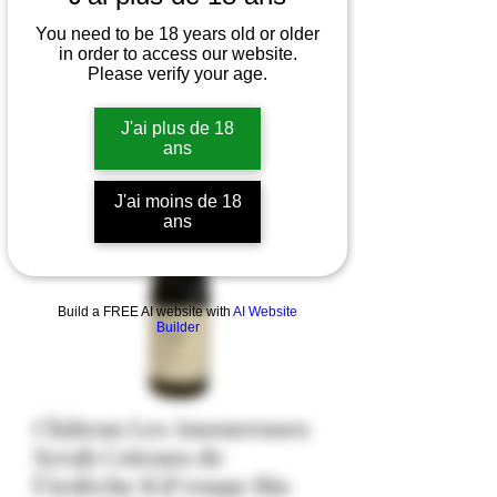
You need to be 18 years old or older
in order to access our website.
Please verify your age.
J'ai plus de 18
ans
J'ai moins de 18
ans
Build a FREE AI website with
AI Website
Builder
Château Les Amoureuses
Syrah Coteaux de
l'Ardèche IGP rouge Bio