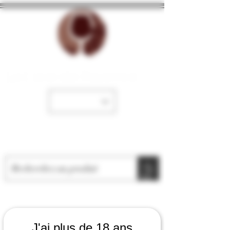
La Cave de Fayence
J'ai plus de 18 ans