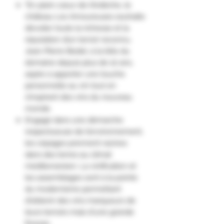
"En plein cœur de l’Ardèche, le
château Les Amoureuses souhaite
dévoiler toute la richesse et la
réputation d’un terroir reconnu.
Jean-Pierre Bedel, à la tête du
domaine depuis plus de 10 ans,
aspire à apporter une touche
personnelle au vin tout en
s’inspirant des vins du nouveau
monde.
Engagé dans une démarche
respectueuse de l’environnement,
les cépages prennent racines
dans des terres au climat
méditerranéen. La vinification et
les assemblages sont à la pointe
du modernisme permettant
d'obtenir des vins marqueurs de
leurs terroirs mais d'une grande
finesse.