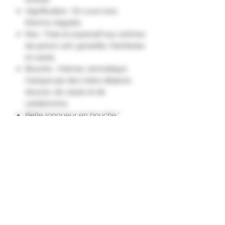
Vignification : En cuve inox
thermo-régulée.
Nez : Frais et expressif aux arômes
de poivre vert, groseille, framboise
et cassis.
Bouche : Intense, aromatique
marqué par des notes d’épices
douces, de cassis et de
cardamome.
Belle longueur en bouche."
Indication Géographique Protégée
Ardèche
Haute Valeur Environnementale
Agriculture Biologique
Cépage