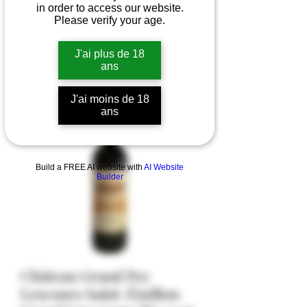
in order to access our website.
Please verify your age.
J'ai plus de 18
ans
J'ai moins de 18
ans
Build a FREE AI website with
AI Website
Builder
Château Grand Pey
Lescours Saint-Émilion