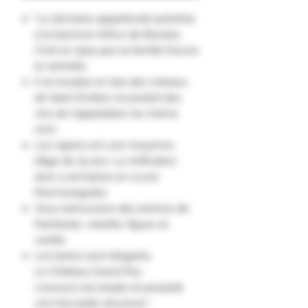
"Le domaine appartenait autrefois
à la baronne Arthur de Brezets.
C'est en 1924 que la famille Escure
le rachette.
Il se localise en bas des coteaux
de Saint-Emilion et produit des
vins de l'appellation du même
nom.
Les vignes ont une moyenne
d’âge de 25 ans. La vinification
dure 3 semaines en cuves
thermorégulée.
Vous retrouverez des arômes de
framboise, violette, figues et
vanille.
Les tanins sont élégants.
Le Château Grand Pey
Lescours est ample et possède
une très belle structure."