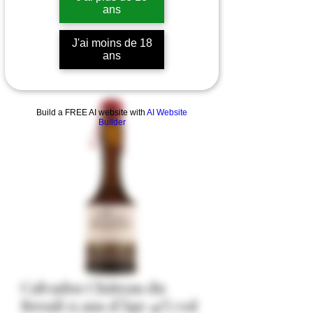
ans
J'ai moins de 18
ans
Build a FREE AI website with
AI Website
Builder
Calvados Château du
Breuil 15 ans d'Âge 41% vol