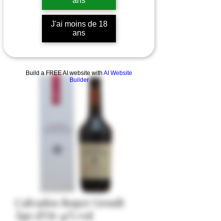
ans
J'ai moins de 18
ans
Build a FREE AI website with
AI Website
Builder
Calvados Roger Groult
Âge d'Or 41% vol