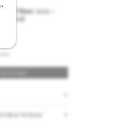
e.
aune blanc 2022 -
13,5% vol
aison
Ikke på lager
0%
ONTRACTUELLE
 les quantités peuvent changer