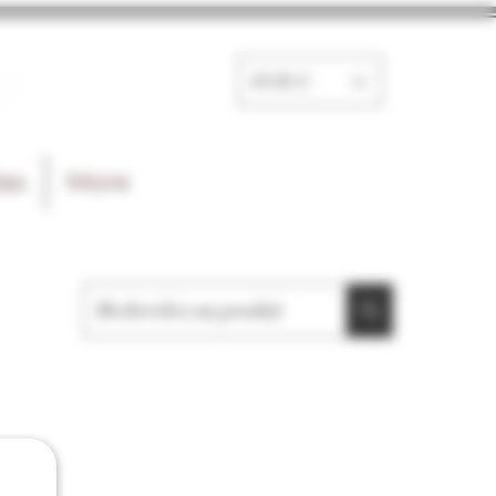
e
EUR (€)
les
More