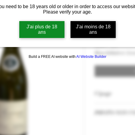
ou need to be 18 years old or older in order to access our websit
Bourgogne Be
Please verify your age.
Louis Latour 
J'ai plus de 18
J'ai moins de 18
ans
ans
Pris
52,00 €
52,00 €
/
75cl
52,00 €
Moms Inkluderet
|
Livr
pr.
Build a FREE AI website with
AI Website Builder
75
Centiliter
Cépage
Chardonnay 10
PHOTO NON C
Les Millésimes et
selon nos stocks.