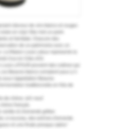
ociant-éleveur de vins blancs et rouges
créée en 1797. Elle met un point
nte et familiale. Chacune des
servation de ce patrimoine avec un
ux. La Maison Louis Latour représente la
nds Crus en Côte-d'Or.
n Louis LATOUR provient des collines qui
. Les Beaune blancs comptent pour 5 %
ts sous l'appellation Beaune.
rmentation traditionnelle en fûts de
ts de chêne, 10% neuf.
 chêne français.
vanille et d'amande grillée.
le, à nouveau, des arômes d'amande.
ueur et une finale presque saline."