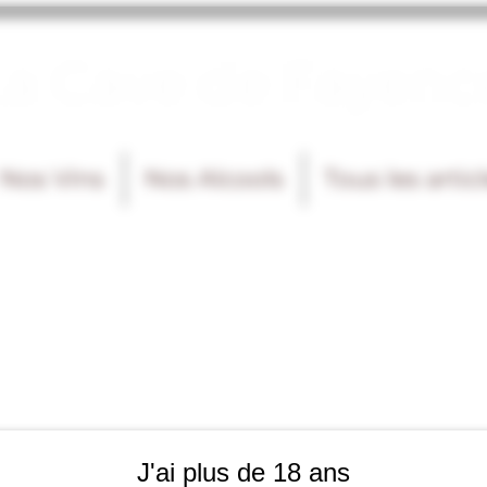
La Cave de Fayenc
Nos Vins
Nos Alcools
Tous les artic
J'ai plus de 18 ans