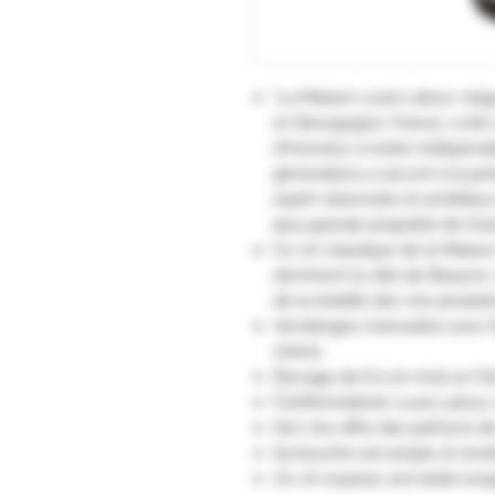
"La Maison Louis Latour, nég
en Bourgogne, France, a été 
d'honneur à rester indépenda
générations a œuvré à la pré
esprit visionnaire et ambitie
plus grande propriété de Gra
Ce vin classique de la Maiso
dominent la ville de Beaune
de la totalité des vins produi
Vendanges manuelles avec fe
chêne.
Élevage de 8 à 10 mois en fû
FûtsTonnellerie Louis Latour,
Son nez offre des parfums de 
Sa bouche est ample et révè
Ce vin expose une belle long