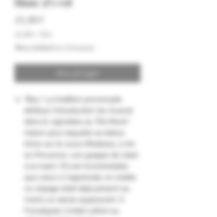
blanc 9% vol
Pris
13,50 €
13,50 €
/
75cl
13,50 €
Moms Inkluderet
|
Livraison
pr.
75
Centiliter
Ikke på lager
"Bau ! La tradition provençale
attribue l'introduction du muscat
dans le vignobles au "Roi René"
(raison pour laquelle sa statue
trône sur le cours Mirabeau, à Aix
en Provence, une grappe de raisin
à la main). S'il est incontestable
que celui-ci l'appréciait, en réalité
ce cépage était déjà présent au
moins un siècle auparavant. À
Forcalquier, il était cultivé au