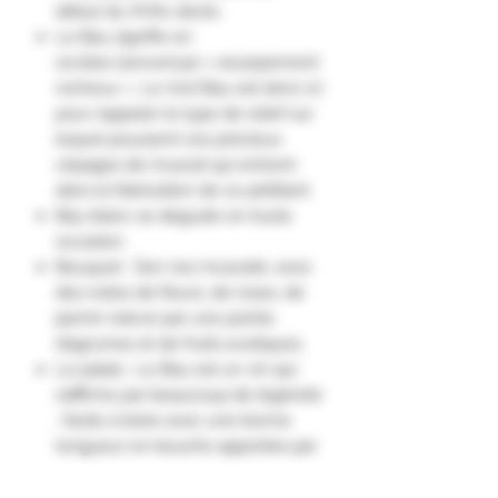
début du XVIIe siècle.
Le Bau signifie en
occitan/provençal « escarpement
rocheux ». Le mot Bau est donc ici
pour rappeler le type de relief sur
lequel poussent ces précieux
cépages de muscat qui entrent
dans la fabrication de ce pétillant.
Bau blanc se déguste en toute
occasion.
Bouquet : Son nez muscaté, avec
des notes de fleurs, de roses, de
jasmin relevé par une pointe
d’agrumes et de fruits exotiques.
Le palais : Le Bau est un vin qui
s’affirme par beaucoup de légèreté
; facile à boire avec une bonne
longueur en bouche apportée par
le muscat. Son goût plutôt fruité,
très aromatique caractéristique