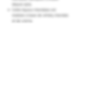
depuis 1974.
Cette liqueur irlandaise est
réalisée à base de whisky irlandais
et de crème.
Côté dégustation, on peut
distinguer des notes de café,
d’amande, de noisette et de
caramel.
A déguster idéalement sur glace
en digestif."
Formulaire d'abonnement