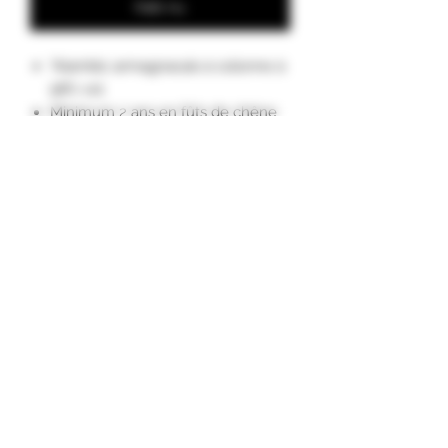
Køb nu
"Alambic armagnacais à colonne à
58% vol.
Minimum 2 ans en fûts de chêne
Gascons (chêne local)
exclusivement en chai sec situé
en hauteur sous nos toits, d’où le
nom de « DRY-CELLAR ».
Nez : arômes délicats de vanille,
prune, pêche. Bouche: intense et
droite, la finale est agréable sur les
épices.
A DEGUSTER pur, sur glace,
allongé de tonic, en cocktail."
Cépages