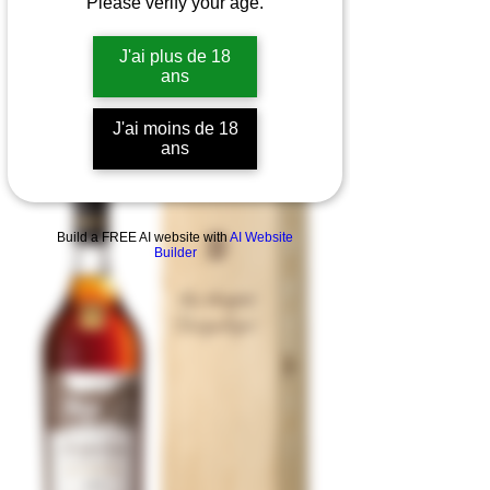
Please verify your age.
J'ai plus de 18
ans
J'ai moins de 18
ans
Build a FREE AI website with
AI Website
Builder