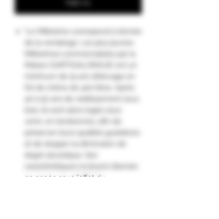
Køb nu
"Le Millésime correspond à l’année
de la vendange. Les plus jeunes
Millésimes commercialisés par la
Maison DARTIGALONGUE ont un
minimum de 15 ans d’élevage en
fût de chêne de 400 litres. Après
40 à 50 ans de vieillissement sous
bois, ils sont alors logés sous
verre, en bonbonnes, afin de
préserver leurs qualités gustatives
et de stopper la diminution de
degré alcoolique. Ses
caractéristiques évoluent d’année
en année sous l’effet du
vieillissement et de la « part des
anges » (3 à 4% de pertes par
évaporation chaque année sous