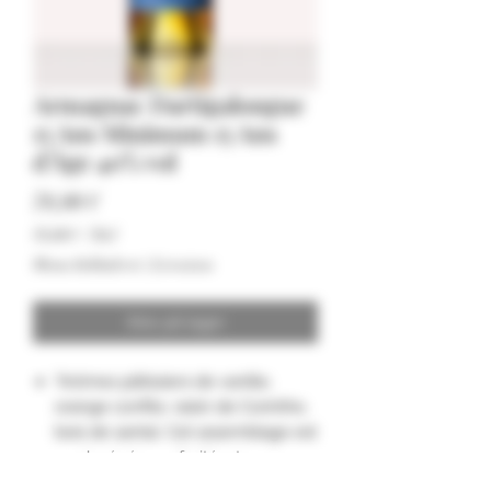
Armagnac Dartigalongue
15 Ans Minimum 15 Ans
d'Âge 40% vol
Pris
78,00 €
78,00 €
/
70cl
78,00 €
Moms Inkluderet
|
Livraison
pr.
70
Centiliter
Ikke på lager
"Arômes pâtissiers de vanille,
orange confite, raisin de Corinthe,
bois de santal. Cet assemblage est
rond, généreux, fruité, et a une
superbe complexité pour son âge.