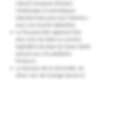
naturel composé d'herbes
médicinales et aromatiques
sélectionnées pour leur fraîcheur ;
avec une touche d’absinthe.
Le P31 peut être apprécié frais
seul, avec du Seltz ou comme
ingrédient de base du Green Spritz
associé aux vins pétillants
Prosecco.
La douceur de la camomille, du
citron vert, de l'orange douce et
de la vanille, les notes épicées du
clou de girofle, du gingembre et
de la cannelle, la fraîcheur de la
coriandre, de la marjolaine et de
l'absinthe, associées au goût
prononcé de la rhubarbe, du
tamarin et de la gentiane se
fondent en une symphonie de