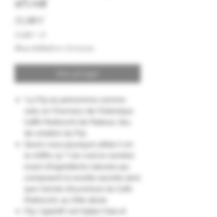
11% vol
Pris
31,00 €
31,00 €
/
1l
31,00 €
Moms Inkluderet
|
Livraison
pr.
1
Liter
Ikke på lager
"Le P31 se prénomme comme
cela, en l'honneur de l'historique
Caffè Pedrocchi de Padoue, lieu
de création du P31.
Savez-vous pourquoi utilise-t-on
le chiffre 31 ? Car c'est le nombre
exact d'ingrédients naturels qui
composent la recette secrète ainsi
que l'année d'ouverture du Café
Pedrocchi, au XIXe siècle
P31, l'apéritif vert italien frais et