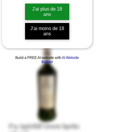
J'ai plus de 18
ans
J'ai moins de 18
ans
Build a FREE AI website with
AI Website
Builder
P31 Apéritif Green Spritz