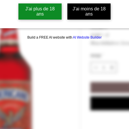
Américano Dob
J'ai plus de 18
J'ai moins de 18
ans
ans
Pris
18,00 €
18,00 €
/
1l
Build a FREE AI website with
AI Website Builder
18,00 €
Moms Inkluderet
|
Livr
pr.
1
Antal
*
Liter