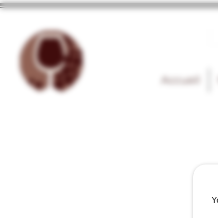
Accueil
Y