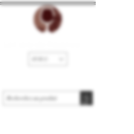
La Cave de Fayence
EUR (€)