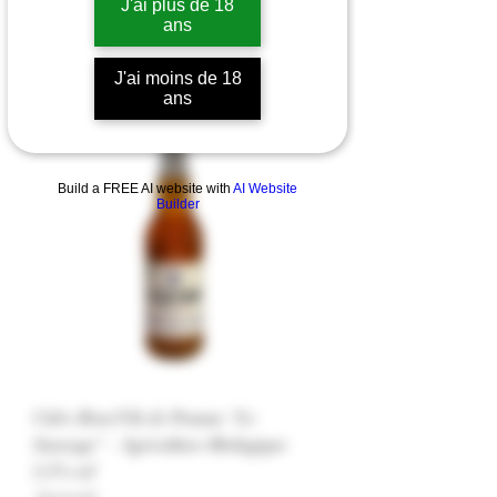
J'ai plus de 18
ans
J'ai moins de 18
ans
Cidre
Build a FREE AI website with
AI Website
Builder
Cidre Brut Fils de Pomme "Le
Sauvage" - Agriculture Biologique
5,5% vol