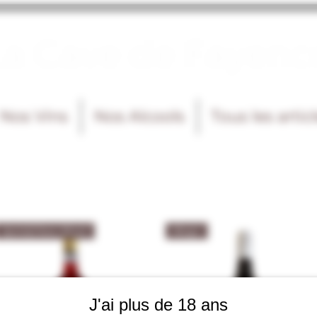
La Cave de Fayenc
Nos Vins
Nos Alcools
Tous les artic
Apéritif Sans Alcool
Rouge
J'ai plus de 18 ans