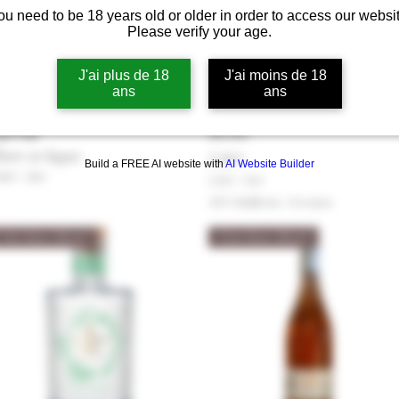
ou need to be 18 years old or older in order to access our websit
Please verify your age.
J'ai plus de 18
J'ai moins de 18
ans
ans
Pikakatselu
Pikakatselu
ambetta Spritz Sans Alcool
Uby 0% Rouge Zéro Alcool
péritif
Merlot
uote on loppu
Hinta
7,10 €
Build a FREE AI website with
AI Website Builder
90 €
/
70cl
7,10 €
/
75cl
7
ALV Sisällytetty
|
Livraison
,
1
Gin Sans Alcool
Vins Sans Alcool
0
€
p
e
r
7
5
s
e
n
t