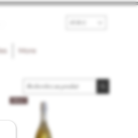
e
EUR (€)
les
More
Blanc