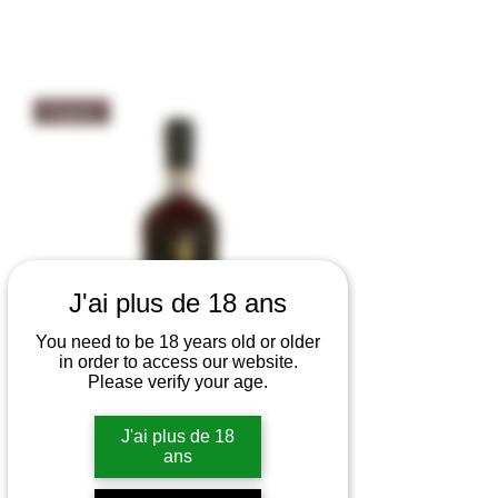
Cognac
J'ai plus de 18 ans
You need to be 18 years old or older
in order to access our website.
Please verify your age.
Cognac VSOP - Delaitre 40% vol
J'ai plus de 18
Hinta
46,00 €
ans
46,00 €
/
70cl
4