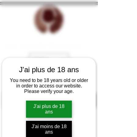
La Cave de Fayence
EUR (€)
J'ai plus de 18 ans
You need to be 18 years old or older
in order to access our website.
Please verify your age.
J'ai plus de 18
ans
J'ai moins de 18
ans