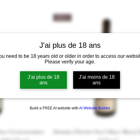
Blanc
J'ai plus de 18 ans
ou need to be 18 years old or older in order to access our websit
Please verify your age.
J'ai plus de 18
J'ai moins de 18
ans
ans
Build a FREE AI website with
AI Website Builder
lsace Gewurztraminer
Domaine Fleischer Vin d'Alsace Muscat 