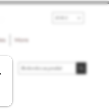
e
EUR (€)
les
More
e.