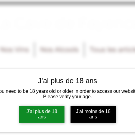
La Cave de Fayenc
Nos Vins
Nos Alcools
Tous les artic
J'ai plus de 18 ans
ou need to be 18 years old or older in order to access our websit
Please verify your age.
J'ai plus de 18
J'ai moins de 18
ans
ans