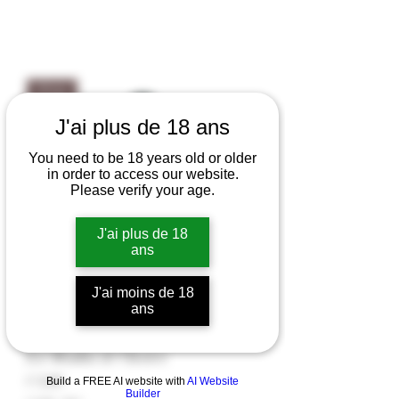
Sirop
J'ai plus de 18 ans
You need to be 18 years old or older
in order to access our website.
Please verify your age.
J'ai plus de 18
ans
J'ai moins de 18
ans
Sirop de Menthe Marocaine Nanah -
Les Moulins de Claviers
Prijs
€ 9,00
Build a FREE AI website with
AI Website
Builder