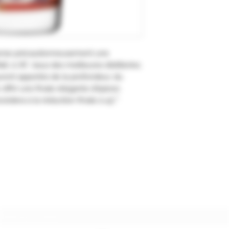
 verse précautionneusement une
, à 76°, issus des meilleures distilleries.
uront apportés de la profondeur, du
r offrir une finale élégante d'épices
èdera à la réduction finale à 43°."
Formulaire d'abonnement