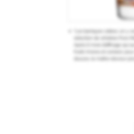
"Les barriques vidées, on y
sélection de whiskies Pure Malt
Après 6 mois d’affinage qui a
fruité (mûres et cerises), pou
douces, le maître éleveur proc