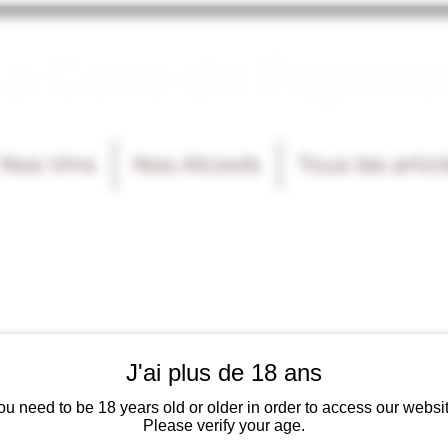
La Cave de Fayenc
Nos Vins
Nos Alcools
Tous les artic
J'ai plus de 18 ans
ou need to be 18 years old or older in order to access our websit
Please verify your age.