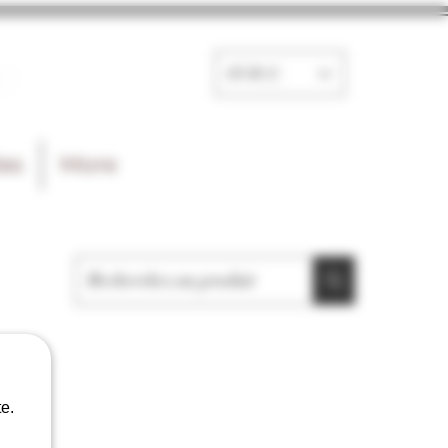
e
EUR (€)
les
More
e.