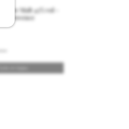
r Pure Malt 43% vol -
 de Provence
ison
uote on loppu