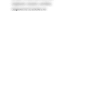
réglissés, boisés-vanillés,
légèrement brûlés et
caoutchouteux. La bouche plutôt
sèche se développe avec finesse
sur les fruits secs (la noix, les
raisins secs) et la prune. La finale
sur la peau de pêche est longue."
Formulaire d'abonnement
Envoyer