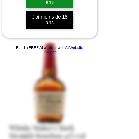
ans
J'ai moins de 18
ans
Build a FREE AI website with
AI Website
Builder
Whisky Maker's Mark
Straight Bourbon 45% vol