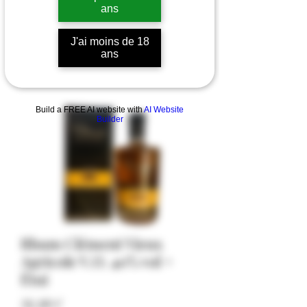
ans
J'ai moins de 18
ans
Build a FREE AI website with
AI Website
Builder
Rhum Clément Vieux
Agricole V.O. 40% vol +
Étui
Hinta
36,00 €