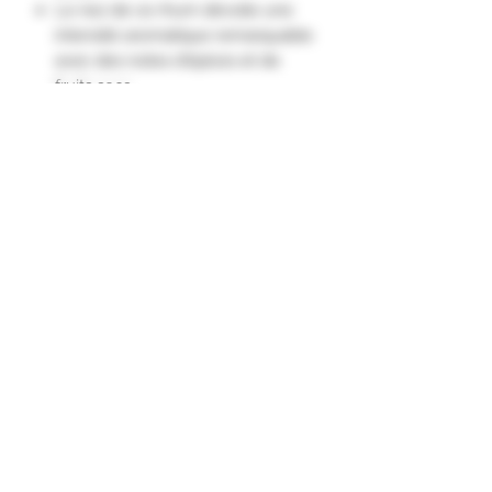
Le nez de ce rhum dévoile une
intensité aromatique remarquable
avec des notes d'épices et de
fruits secs.
La bouche de ce rhum vieux
présente une attaque franche qui
révèle des notes intenses de
boisés et d'épices de type
cannelle ou vanille."
Formulaire d'abonnement
Envoyer