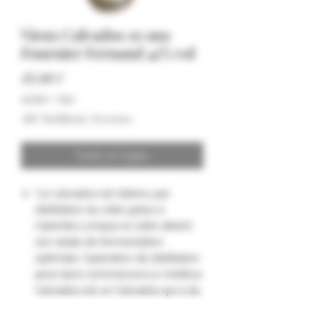
Vieux Calvados 10 ans
Fournier Fernand 41% vol
Hinta
49,00 €
49,00 €
/
70cl
49,00 €
ALV Sisällytetty
|
Livraison
per
70
Centiliters
Tuote on loppu
"Le calvados est obtenu par
distillation du cidre grâce à
l'alambic.Lorsque le cidre atteint
son stade de fermentation
optimale, l'opération de distillation
peut alors commencer.Le meilleur
Calvados est un Calvados qui a du
fût."