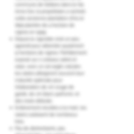
commune de Seillans dans le Var,
Anne Dor, la propriétaire a racheté
cette ancienne plantation d'Iris et
déjà plantée de 4 hectare de
vignes en 1999.
Depuis le vignoble s'est un peu
agrandi pour atteindre quasiment
9 hectares de vignes. Parfaitement
exposé sur 2 coteaux adret et
ubac, avec un sol argilo calcaire,
les raisins atteignent souvent leur
maturité optimale pour
l'élaboration de vin rouge de
garde, de vin blanc parfumé, et
des rosés délicats.
Entièrement récoltés à la main, les
raisins subissent de nombreux
tries.
Pas de désherbants, pas