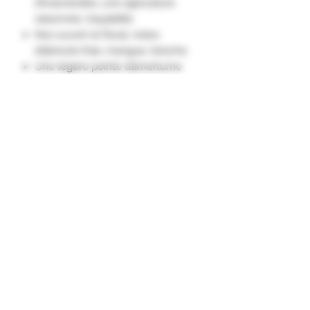
d’insecticides, une agriculture
raisonnée, traçabilité.
Nez ouvert et floral, notes
d’abricots frais, mangue, brioche.
Une légère pointe d’amertume
typique du Rolle de Provence
prolonge la persistance
aromatique."
Appellation D'Origine Protégée
Côtes de Provence
Cépage
Rolle 100% dont 24% vinifié et
PHOTO NON
élevé en barriques de chêne.
CONTRACTUELLE
Les Millésimes et les quantités