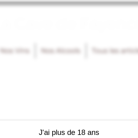
La Cave de Fayenc
Nos Vins
Nos Alcools
Tous les artic
J'ai plus de 18 ans