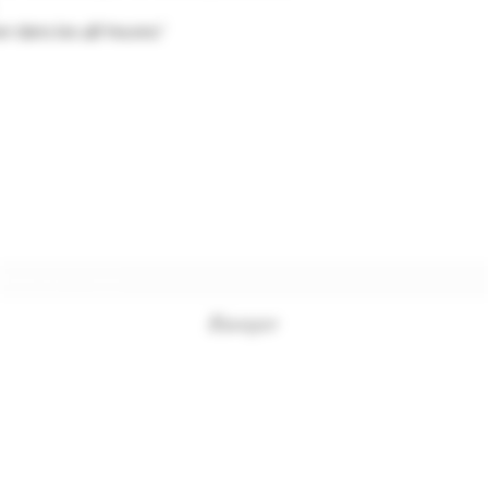
 dans les 48 heures."
Formulaire d'abonnement
Envoyer
+33494761420