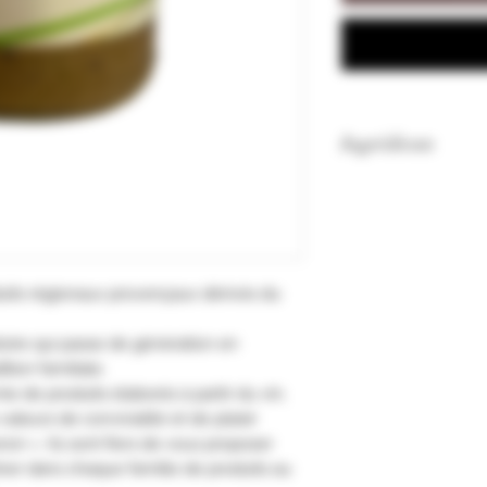
Ingrédients
80% Olives Vertes, H
Thym mondé, Roma
Ingrédients issus d
duits régionaux provençaux dérivés du
toire qui passe de génération en
ition familiale.
ie de produits élaborés à partir du vin,
valeurs de convivialité et de plaisir
ron ». Ils sont fiers de vous proposer
liner dans chaque famille de produits au