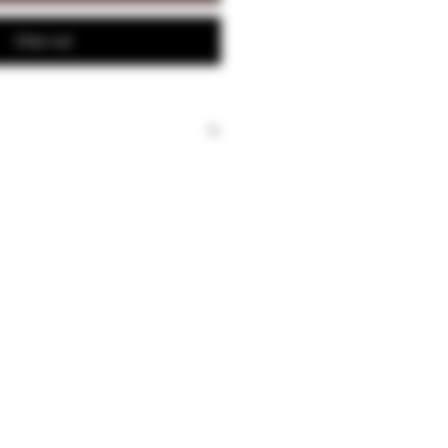
Osta nyt
uile d’olive, Câpres, Poivre,
rin.
e l'agriculture biologique.