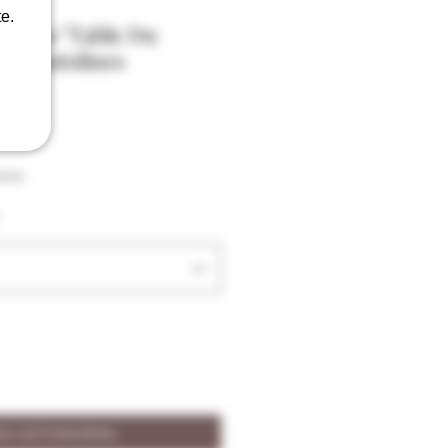
e.
te Bio "Table Du
es Santolines
ison
ÄÄ OSTOSKORIIN