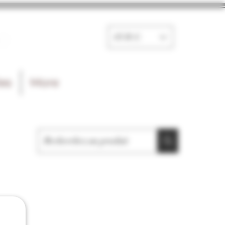
e
EUR (€)
les
More