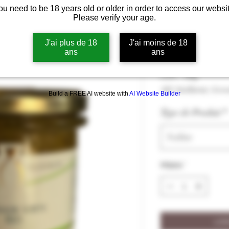
ou need to be 18 years old or older in order to access our websit
Tapenade Ver
Please verify your age.
Vigneron" - L
J'ai plus de 18
J'ai moins de 18
ans
ans
Hinta
9,50 €
9,50 €
/
180g
9,50 €
ALV Sisällytetty
|
Livra
Build a FREE AI website with
AI Website Builder
per
180
Type de Produit
*
Grams
Valitse
Määrä
*
LIS