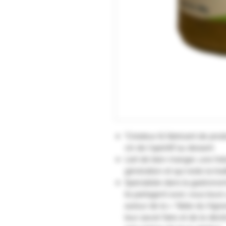
"Créateur & fabricant de pro
vin de l'apéritif au dessert.
L’art de bien manger, une his
génération et qui reste la trad
Spécialiste dans la gastronom
ils partagent avec vous leurs 
autour de la « Table du Vigne
leur savoir faire et de le déc