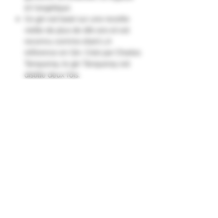
et l'angélique.
Ce gin est basé sur une recette
vieille de plus de 180 ans et est
reconnu comme étant LA
référence en Gin. Créé par Charles
Tanqueray, le gin Tanqueray est
distillé deux fois.
Nez : Arômes de genièvre, de pin
et de citron avec une touche
épicée.
Bouche : Bel équilibre entre les
arômes des 4 plantes et l'alcool.
Le Gin Tanqueray se consomme
sur glace ou en cocktail."