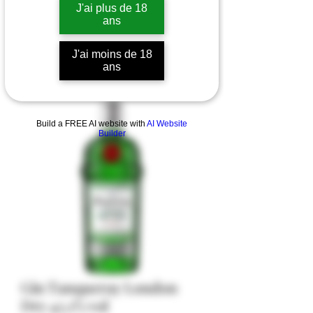
J'ai plus de 18
ans
J'ai moins de 18
ans
Build a FREE AI website with
AI Website
Builder
Gin Tanqueray London
Dry 43.1% vol