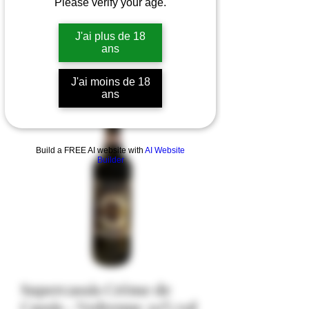
Please verify your age.
J'ai plus de 18
ans
J'ai moins de 18
ans
Build a FREE AI website with
AI Website
Builder
Supercassis Crème de
Cassis - Vedrenne 20% vol