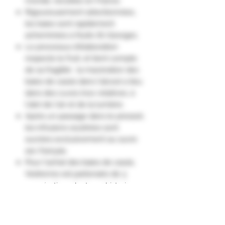
monde, récoltée en France.
Rigoureusement sélectionnées,
les baies sont rapidement
acheminées à Nuits-St-Georges.
Le processus d'élaboration
respecte le fruit, et tient compte
de sa fragilité : la macération des
baies de cassis dans l'alcool a lieu
dans des cuves inox rotatives, à
l'abri de l'air et de la lumière.
Après un passage dans le pressoir,
les infusions soutirées sont
sucrées exclusivement au sucre
sec français.
Pour l'achat des baies de cassis,
Vedrenne est partenaire de 3
coopératives dont une historique,
depuis plus de 40 ans.
Afin de préserver cette précieuse
baie, l'entreprise finance des