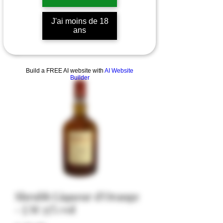
J'ai moins de 18
ans
Build a FREE AI website with
AI Website
Builder
Shrubb Liqueur d'Orange
- J.M 35% vol