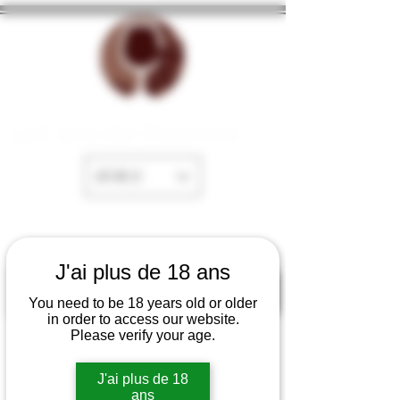
La Cave de Fayence
EUR (€)
J'ai plus de 18 ans
You need to be 18 years old or older
in order to access our website.
Please verify your age.
J'ai plus de 18
ans