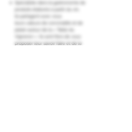
Spécialiste dans la gastronomie de
produits élaborés à partir du vin,
ils partagent avec vous
leurs valeurs de convivialité et de
plaisir autour de la « Table du
Vigneron ». Ils sont fiers de vous
proposer leur savoir faire et de le
décliner dans chaque famille de
produits au sein même de leurs
ateliers."
Ingrédients
Gros sel marin 99%, Vin 1%, épices et
aromates