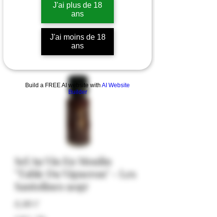
J'ai plus de 18
ans
J'ai moins de 18
ans
Build a FREE AI website with
AI Website
Builder
Sel Au Vin En Moulin
"Table Du Vigneron" - Les
Santolines 90gr
Hinta
8,00 €