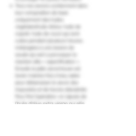
Tous nos savons contiennent dans
leur composition de base
uniquement des huiles
végétales(huile d’olive, huile de
coprah, huile de coco) qui sont
cuites pendant plusieurs heures,
mélangées à une lessive de
soude qui sert à provoquer la
réaction dite « saponification ».
Ensuite la pâte savonneuse est
lavée maintes fois à l’eau salée
pour débarrasser le savon des
impuretés et de l’excès d’alcalinité.
Pour finir l’opération, on rajoute de
l’huile d’olive extra vierge qui elle
ne subira plus aucune
modification chimique afin que ses
bienfaits soient optimaux sur votre
peau."