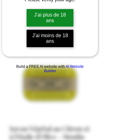
J'ai plus de 18
ans
J'ai moins de 18
ans
Build a FREE AI website with
AI Website
Builder
Savon Végétal au Citron et
à l'Huile d'Olive - Moulin