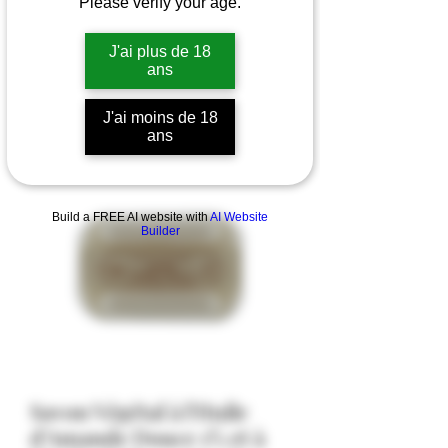
Please verify your age.
J'ai plus de 18
ans
J'ai moins de 18
ans
Build a FREE AI website with
AI Website
Builder
Savon Végétal à l'Huile
d'Amande Douce 1% et à