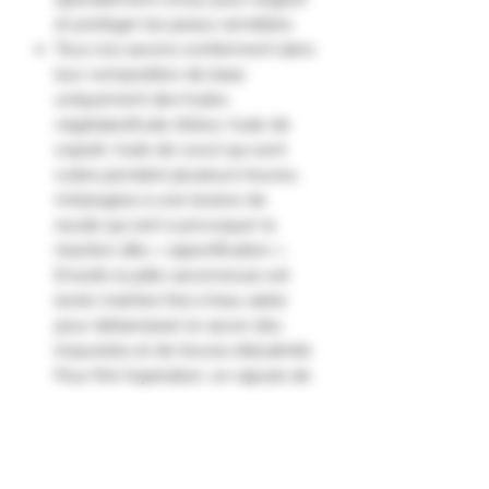
et protéger les peaux sensibles.
Tous nos savons contiennent dans
leur composition de base
uniquement des huiles
végétales(huile d’olive, huile de
coprah, huile de coco) qui sont
cuites pendant plusieurs heures,
mélangées à une lessive de
soude qui sert à provoquer la
réaction dite « saponification ».
Ensuite la pâte savonneuse est
lavée maintes fois à l’eau salée
pour débarrasser le savon des
impuretés et de l’excès d’alcalinité.
Pour finir l’opération, on rajoute de
l’huile d’olive extra vierge qui elle
ne subira plus aucune
modification chimique afin que ses
bienfaits soient optimaux sur votre