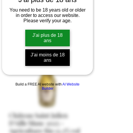
You need to be 18 years old or older
in order to access our website.
Please verify your age.
J'ai plus de 18
ans
J'ai moins de 18
ans
Build a FREE AI website with
AI Website
Builder
Château Saint Julien
D'Aille blanc 2025 -
Agriculture Bio 12,5% vol