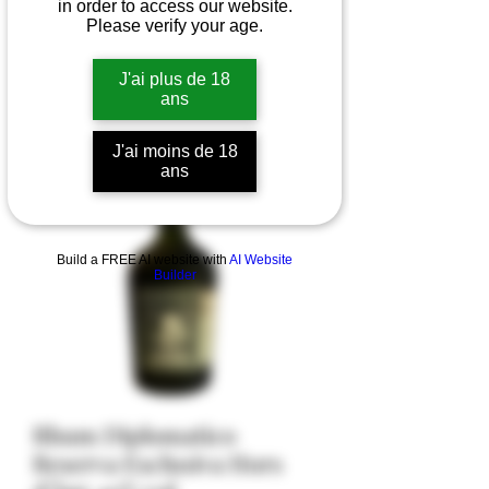
in order to access our website.
Please verify your age.
J'ai plus de 18
ans
J'ai moins de 18
ans
Build a FREE AI website with
AI Website
Builder
Rhum Diplomatico
Reserva Exclusiva Hors