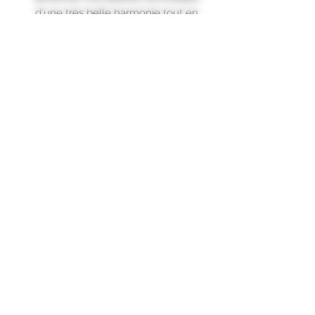
d'une très belle harmonie tout en
étant très diverse : notes de fruits
confits, noix, caramel, épices
(vanille, cannelle, muscade, poivre,
gingembre), bonbon au réglisse,
parsemées d'une touche
délicatement fumée.
Finale : Le Diplomatico 12 ans
réserve une finale d'une
magnifique longueur et d'une
belle gourmandise (miel et fruits
confits) savamment rehaussée par
quelques pointes épicées."
Formulaire d'abonnement