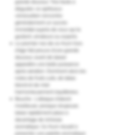
grande douceur. Très facile à
déguster, ce spiritueux
vénézuélien rencontre
généralement un succès
immédiat auprès de ceux qui le
goûtent, amateurs ou experts.
Le premier nez de ce rhum hors
d'âge fait preuve d'une grande
douceur, avant de laisser
apparaître une belle puissance
après aération. Dominent alors les
notes de fruits cuits, de tabac
blond et de miel
harmonieusement équilibrées.
Bouche : L'attaque d'abord
moelleuse, presque sirupeuse,
laisse rapidement place à
davantage de richesse
aromatique. Ce rhum réussit à
présenter une palette aromatique