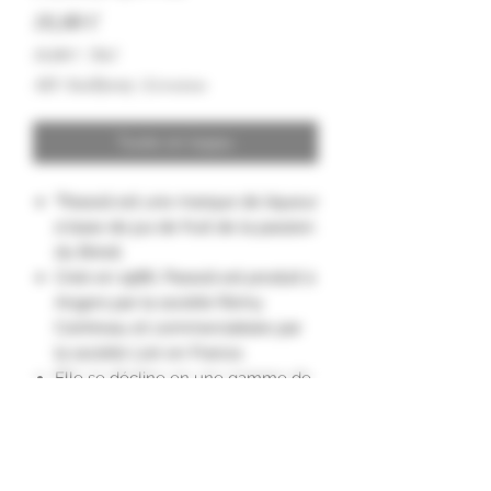
Hinta
18,00 €
18,00 €
/
70cl
18,00 €
ALV Sisällytetty
|
Livraison
per
70
Centiliters
Tuote on loppu
"Passoã est une marque de liqueur
à base de jus de fruit de la passion
du Brésil.
Créé en 1986, Passoã est produit à
Angers par la société Rémy
Cointreau et commercialisée par
la société Lixir en France.
Elle se décline en une gamme de
boissons alcoolisées : liqueurs,
cocktails ou shotsprêts à servir."