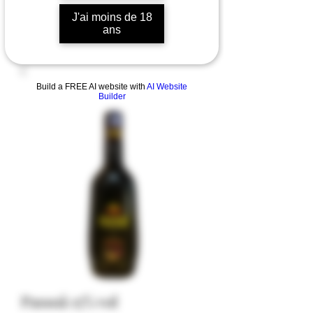
J'ai moins de 18
ans
Build a FREE AI website with
AI Website
Builder
Passoã 15% vol