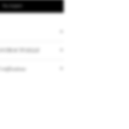
Nu kopen
ONTRACTUELLE
 les quantités peuvent changer
rtifications
oitation Haute Valeur
ale