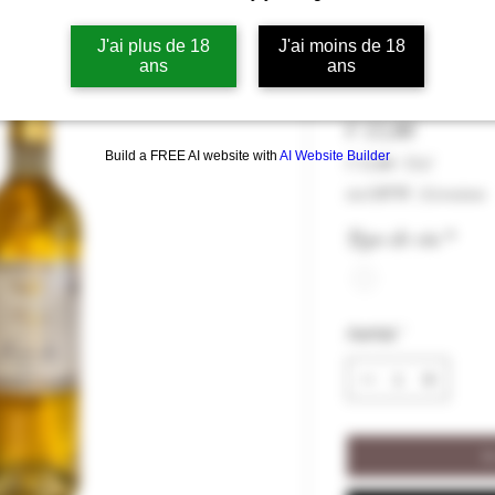
Monbazillac 
J'ai plus de 18
J'ai moins de 18
2024 12,5% vol
ans
ans
Prijs
€ 13,00
Build a FREE AI website with
AI Website Builder
€ 13,00
/
75cl
€ 13,00
incl.BTW
|
Livraison
per
75
Type de vin
*
Centiliters
Aantal
*
I