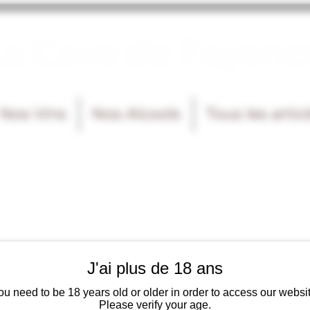
La Cave de Fayenc
Nos Vins
Nos Alcools
Tous les artic
J'ai plus de 18 ans
ou need to be 18 years old or older in order to access our websit
Please verify your age.