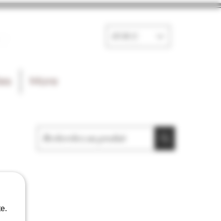
e
EUR (€)
les
More
e.