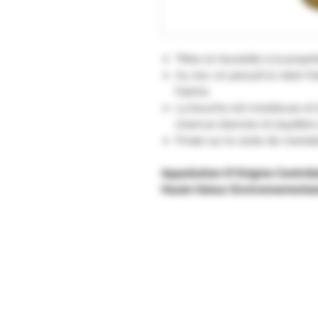
"Mise en bouteille à la propr
Au nez, on perçoit le raisin fr
fraîche.
La bouche est moelleuse et 
charnue élancée et équilibre 
Finale sur le zeste de manda
Appellation D'Origine Contrôl
Haute Valeur Environnementa