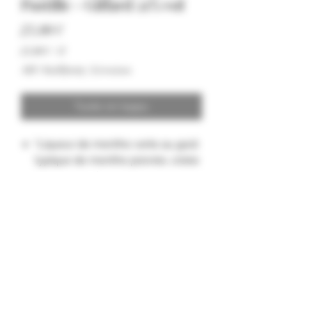
Pastille - Giffard 21% vol
Hinta
23,00 €
23,00 €
/
1l
23,00 €
ALV Sisällytetty
|
Livraison
per
1
Liter
Tuote on loppu
"Liqueur de menthe verte au goût
typique de menthe poivrée, créée
par Emile Giffard en 1888.
Formulaire d'abonnement